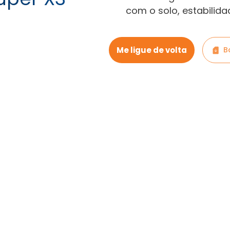
com o solo, estabilid
Me ligue de volta
B