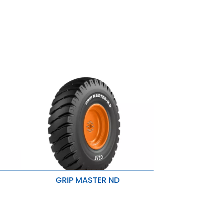
GRIP MASTER ND
Para cargas pesadas e condições
extremas
a
Suporta cortes, engates e contusões
às
Alta capacidade de carga e melhor