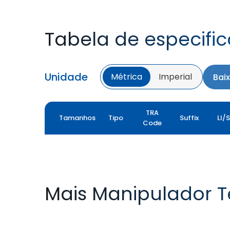
Tabela de especifi
Unidade
Métrica
Imperial
Bai
TRA
Tamanhos
Tipo
Suffix
LI/
Code
Mais Manipulador T
TYROCK
TYROCK SUPER X3