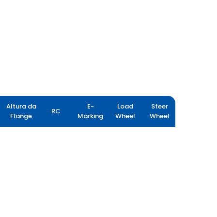
Altura da
E-
Load
Steer
RC
Flange
Marking
Wheel
Wheel
LOADPRO HARD SURFACE