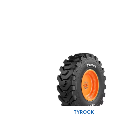
TYROCK
Tração superior
R
Alta capacidade de carga
B
Resistentes a cortes e rasgos
A