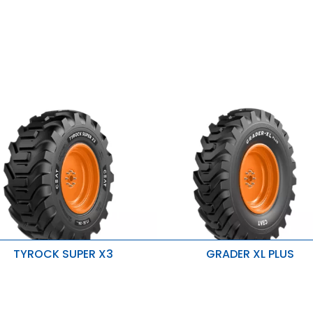
TYROCK SUPER X3
GRADER XL PLUS
esistente a cortes e lascas
Melhor estabilidade
Durabilidade aprimorada e alt
oa estabilidade e auto-limpeza
capacidade de carga
dequado para serviço pesado
Resistente ao calor, ao corte e 