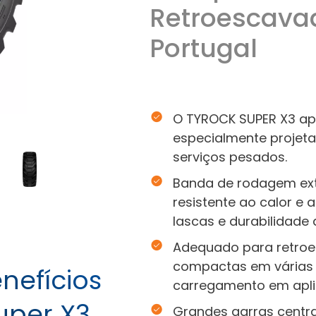
Retroescava
Portugal
O TYROCK SUPER X3 a
especialmente projet
serviços pesados.
Banda de rodagem ex
resistente ao calor e a
lascas e durabilidade
Adequado para retroe
compactas em várias
nefícios
carregamento em aplic
uper X3
Grandes garras centra