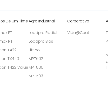
condições climáticas
hos De Um Filme
Agro Industrial
Corporativo
A
tmax FT
Loadpro Radial
Vida@Ceat
T
tmax RT
Loadpro Bias
P
F
tion T422
LiftPro
P
tion TX440
MPT602
d
tion T422 Value
MPT800
MPT503