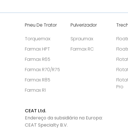
Pneu De Trator
Pulverizador
Trec
Torquemax
Spraumax
Floa
Farmax HPT
Farmax RC
Floa
Farmax R65
Flota
Farmax R70/R75
Flota
Farmax R85
Flota
Pro
Farmax R1
CEAT Ltd.
Endereço da subsidiária na Europa:
CEAT Specialty B.V.