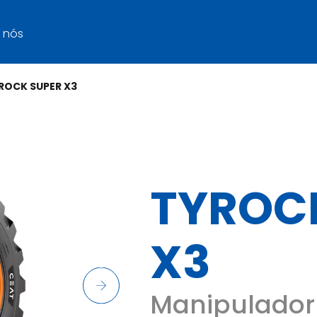
 nós
ROCK SUPER X3
TYROC
X3
Manipulador 