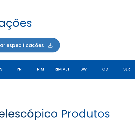
cações
xar especificações
SS
PR
RIM
RIM ALT
SW
OD
SLR
elescópico Produtos
LOADPRO RADIAL