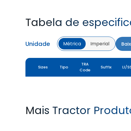
Tabela de especifi
Unidade
Métrica
Imperial
Bai
TRA
Sizes
Tipo
Suffix
LI/S
Code
Mais Tractor Produt
FARMAX R1
MULTILOADMAX