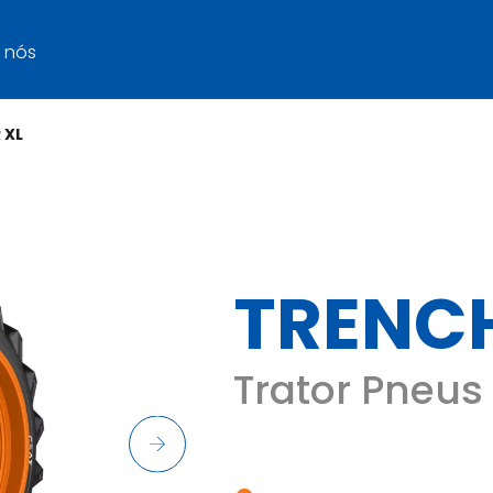
 nós
 XL
TRENCH
Trator Pneus