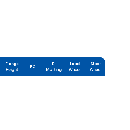
Flange
E-
Load
Steer
RC
Height
Marking
Wheel
Wheel
FARMAX R80