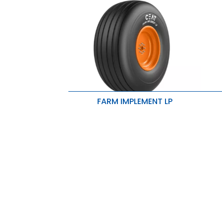
FARM IMPLEMENT LP
As costelas melhoram as
E
propriedades de flutuação.
d
O alto volume de borracha resulta
V
em menor desgaste e maior vida
g
útil do pneu.
l
Os ombros arredondados são
R
ideais para semeadoras e
a
implementos.