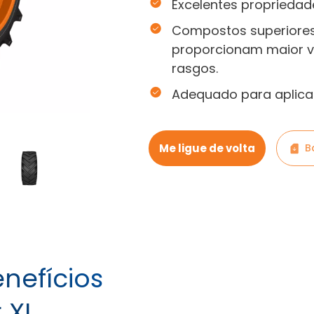
Excelentes propriedad
Compostos superiore
proporcionam maior vid
rasgos.
Adequado para aplicaç
Me ligue de volta
B
enefícios
 XL