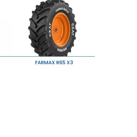
FARMAX R65 X3
Padrão de Sulgado Direcional
Pneu de Maior Diâmetro Externo (OD)
-
Carcaça de Nylon Reforçada e
Correias Rígidas
solo,
Maior Profundidade de Desgaste
as.
R1W e Lugs Otimizados
Ombros Arredondados
Novo Design de Flanco