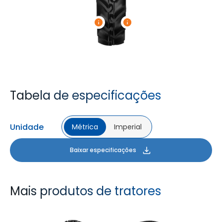
Tabela de especificações
Unidade
Métrica
Imperial
Baixar especificações
Mais produtos de tratores
FARMAX R1
MULTILOADMAX