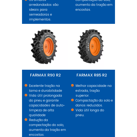
arredondados são
aumento da tração em
ideais para
encostas.
semeadoras e
implementos.
FARMAX R90 R2
FARMAX R85 R2
FARMAX R90 R2
FARMAX R85 R2
Excelente tração na
Melhor capacidade na
lama e durabilidade
estrada, tração
Vida útil prolongada
superior.
do pneu e garante
Compactação do solo e
capacidades de auto-
danos reduzidos.
limpeza de alta
Vida útil longa do
qualidade
pneu.
Redução da
compactação do solo,
aumento da tração em
encostas.