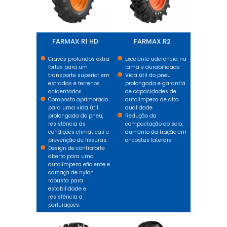
FARMAX R1 HD
FARMAX R2
Cravos profundos extra
Excelente aderência na
fortes para um
lama e durabilidade
transporte superior em
Vida útil do pneu
estradas e terrenos
prolongada e garantia
acidentados.
de capacidades de
Composto aprimorado
autolimpeza de alta
para uma vida útil
qualidade
prolongada do pneu,
Redução da
resistência às
compactação do solo,
condições climáticas e
aumento da tração em
prevenção de fissuras.
encostas laterais
Design de contraforte
aberto para uma
autolimpeza eficiente e
carcaça de nylon
robusta para
estabilidade e
resistência a
perfurações.
FARMAX HPT
FARMAX F2