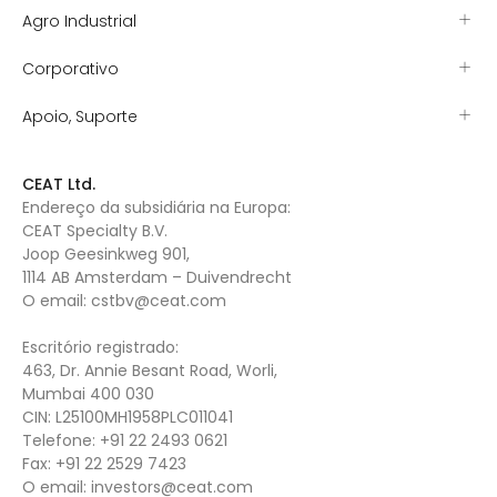
Agro Industrial
Corporativo
Apoio, Suporte
CEAT Ltd.
Endereço da subsidiária na Europa:
CEAT Specialty B.V.
Joop Geesinkweg 901,
1114 AB Amsterdam – Duivendrecht
O email:
cstbv@ceat.com
Escritório registrado:
463, Dr. Annie Besant Road, Worli,
Mumbai 400 030
CIN: L25100MH1958PLC011041
Telefone:
+91 22 2493 0621
Fax:
+91 22 2529 7423
O email:
investors@ceat.com