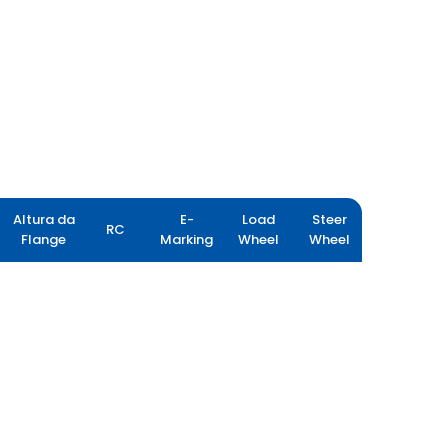
Altura da
E-
Load
Steer
RC
Flange
Marking
Wheel
Wheel
YIELDMAX