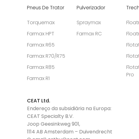
Pneus De Trator
Pulverizador
Trec
Torquemax
Spraymax
Floa
Farmax HPT
Farmax RC
Floa
Farmax R65
Flota
Farmax R70/R75
Flota
Farmax R85
Flota
Pro
Farmax R1
CEAT Ltd.
Endereço da subsidiária na Europa:
CEAT Specialty B.V.
Joop Geesinkweg 901,
1114 AB Amsterdam – Duivendrecht