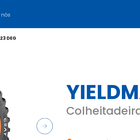
 nós
 23 DEG
YIELDM
Colheitadeir