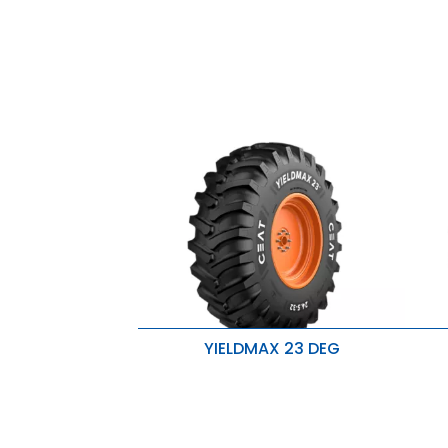
YIELDMAX 23 DEG
Tração excepcional e resistência ao
R
desgaste
M
Reforço na resistência da base do
E
pino para maior estabilidade
M
Lida com cargas mais pesadas
C
com facilidade