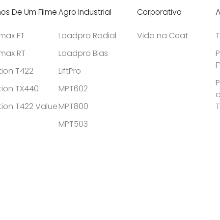
hos De Um Filme
Agro Industrial
Corporativo
A
tmax FT
Loadpro Radial
Vida na Ceat
T
tmax RT
Loadpro Bias
P
F
tion T422
LiftPro
P
tion TX440
MPT602
d
tion T422 Value
MPT800
MPT503