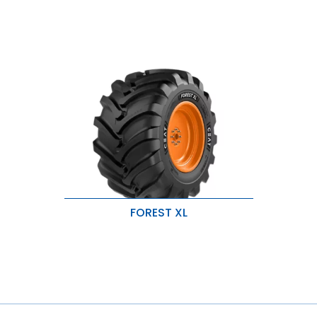
FOREST XL
Design de cravos largo e robusto
para excelente tração.
Composto durável para a banda
de rodagem e a lateral para
proteção adicional.