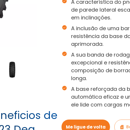
A característica do pn
de parede lateral es
em inclinações.
A inclusão de uma ba
resistência da base d
aprimorada.
A sua banda de rodag
excepcional e resistê
composição de borrach
longa.
A base reforçada da 
automática eficaz e 
ele lide com cargas m
neficios de
 23 Deg
Me ligue de volta
B