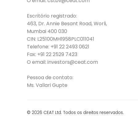
O email:
cstbv@ceat.com
Escritório registrado:
463, Dr. Annie Besant Road, Worli,
Mumbai 400 030
CIN: L25100MH1958PLC011041
Telefone:
+91 22 2493 0621
Fax:
+91 22 2529 7423
O email:
investors@ceat.com
Pessoa de contato:
Ms. Vallari Gupte
© 2026 CEAT Ltd. Todos os direitos reservados.