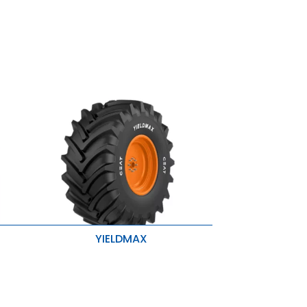
YIELDMAX
Resistência à brotação
Maior Aderência e Melhor
Estabilidade
 e
Melhor Desempenho na Estrada e
tada
Capacidade de Carga Aumentada