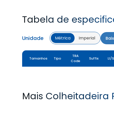
Tabela de especifi
Unidade
Métrica
Imperial
Bai
TRA
Tamanhos
Tipo
Suffix
LI/
Code
Mais Colheitadeira
YIELDMAX 23 DEG
YIELDMAX IFLEX