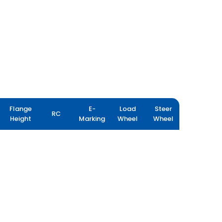
Flange
E-
Load
Steer
RC
Height
Marking
Wheel
Wheel
YIELDMAX