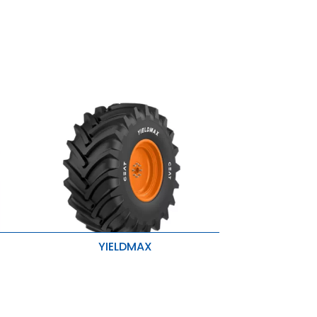
YIELDMAX
Resistência à brotação
Maior Aderência e Melhor
Estabilidade
 e
Melhor Desempenho na Estrada e
tada
Capacidade de Carga Aumentada