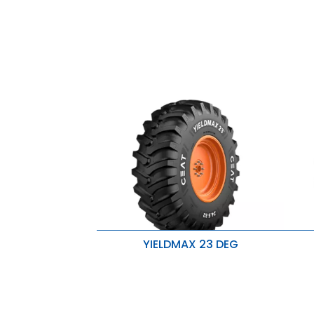
YIELDMAX 23 DEG
Tração excepcional e resistência ao
R
desgaste
M
Reforço na resistência da base do
E
pino para maior estabilidade
M
Lida com cargas mais pesadas
C
com facilidade