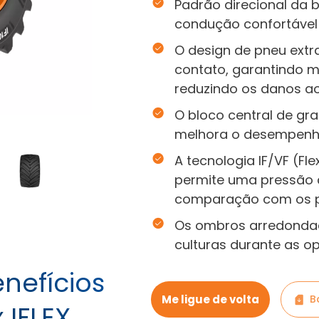
Padrão direcional da
condução confortável
O design de pneu extr
contato, garantindo m
reduzindo os danos ao
O bloco central de g
melhora o desempenho
A tecnologia IF/VF (F
permite uma pressão
comparação com os p
Os ombros arredondad
culturas durante as 
enefícios
Me ligue de volta
B
 IFLEX