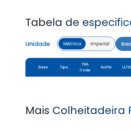
Tabela de especifi
Unidade
Métrica
Imperial
Bai
TRA
Sizes
Tipo
Suffix
LI/S
Code
Mais Colheitadeira
YIELDMAX 23 DEG
YIELDMAX IFLEX