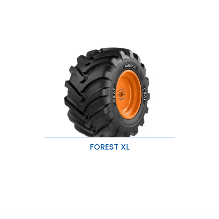
FOREST XL
Design de cravos largo e robusto
para excelente tração.
Composto durável para a banda
de rodagem e a lateral para
proteção adicional.