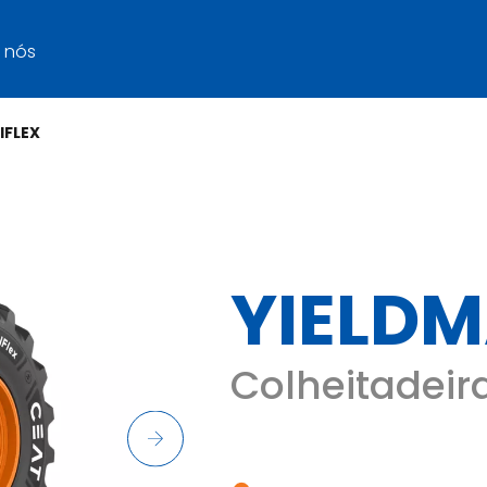
 nós
IFLEX
YIELDM
Colheitadeir