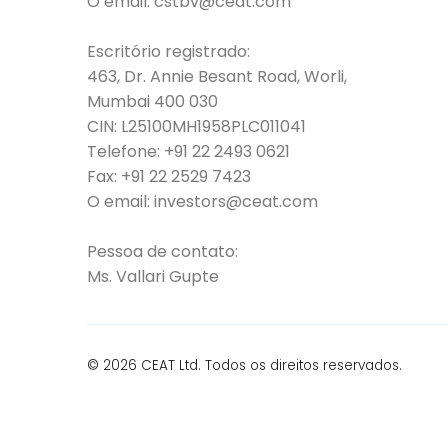
O email:
cstbv@ceat.com
Escritório registrado:
463, Dr. Annie Besant Road, Worli,
Mumbai 400 030
CIN: L25100MH1958PLC011041
Telefone:
+91 22 2493 0621
Fax:
+91 22 2529 7423
O email:
investors@ceat.com
Pessoa de contato:
Ms. Vallari Gupte
© 2026 CEAT Ltd. Todos os direitos reservados.