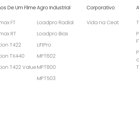
hos De Um Filme
Agro Industrial
Corporativo
A
tmax FT
Loadpro Radial
Vida na Ceat
T
tmax RT
Loadpro Bias
P
F
tion T422
LiftPro
P
tion TX440
MPT602
d
tion T422 Value
MPT800
MPT503