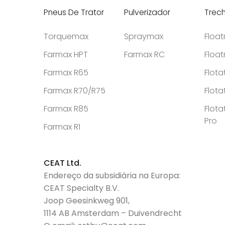
Pneus De Trator
Pulverizador
Trec
Torquemax
Spraymax
Floa
Farmax HPT
Farmax RC
Floa
Farmax R65
Flota
Farmax R70/R75
Flota
Farmax R85
Flota
Pro
Farmax R1
CEAT Ltd.
Endereço da subsidiária na Europa:
CEAT Specialty B.V.
Joop Geesinkweg 901,
1114 AB Amsterdam – Duivendrecht