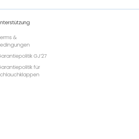
nterstützung
erms &
Bedingungen
arantiepolitik GJ’27
arantiepolitik für
Schlauchklappen