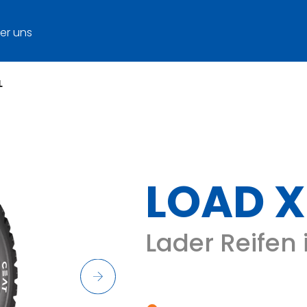
er uns
L
LOAD X
Lader Reifen