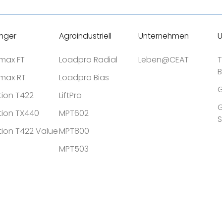
nger
Agroindustriell
Unternehmen
U
tmax FT
Loadpro Radial
Leben@CEAT
T
tmax RT
Loadpro Bias
G
tion T422
LiftPro
G
tion TX440
MPT602
tion T422 Value
MPT800
MPT503