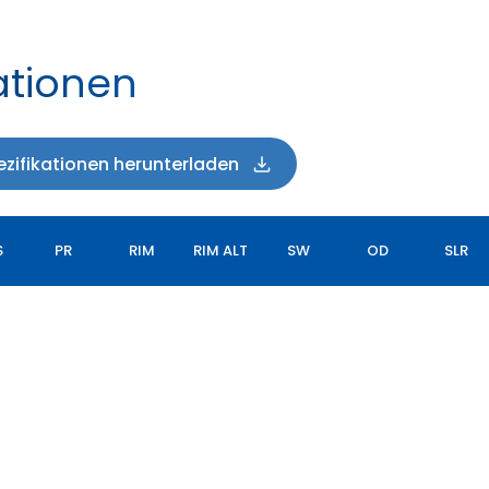
ationen
zifikationen herunterladen
S
PR
RIM
RIM ALT
SW
OD
SLR
LOAD XL