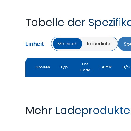
Tabelle der Spezifik
Einheit
Metrisch
Kaiserliche
Spe
TRA
Größen
Typ
Suffix
LI/S
Code
Mehr Ladeprodukte
LOADER XL