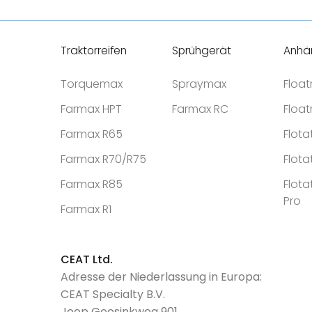
Traktorreifen
Sprühgerät
Anhä
Torquemax
Spraymax
Floa
Farmax HPT
Farmax RC
Floa
Farmax R65
Flota
Farmax R70/R75
Flota
Farmax R85
Flota
Pro
Farmax R1
CEAT Ltd.
Adresse der Niederlassung in Europa:
CEAT Specialty B.V.
Joop Geesinkweg 901,