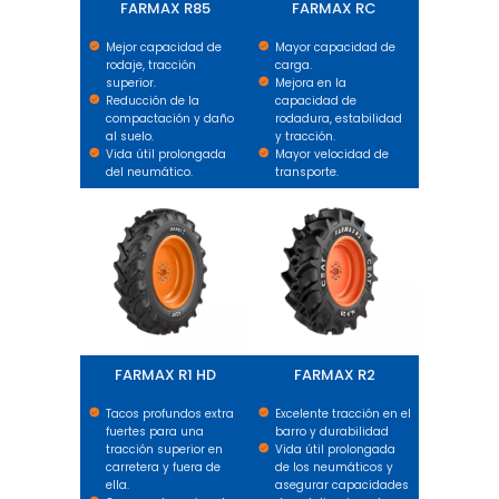
FARMAX R85
FARMAX RC
Mejor capacidad de
Mayor capacidad de
rodaje, tracción
carga.
superior.
Mejora en la
Reducción de la
capacidad de
compactación y daño
rodadura, estabilidad
al suelo.
y tracción.
Vida útil prolongada
Mayor velocidad de
del neumático.
transporte.
FARMAX R1 HD
FARMAX R2
FARMAX R1 HD
FARMAX R2
Tacos profundos extra
Excelente tracción en el
fuertes para una
barro y durabilidad
tracción superior en
Vida útil prolongada
carretera y fuera de
de los neumáticos y
ella.
asegurar capacidades