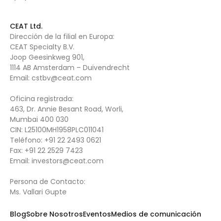
CEAT Ltd.
Dirección de la filial en Europa:
CEAT Specialty B.V.
Joop Geesinkweg 901,
1114 AB Amsterdam – Duivendrecht
Email:
cstbv@ceat.com
Oficina registrada:
463, Dr. Annie Besant Road, Worli,
Mumbai 400 030
CIN: L25100MH1958PLC011041
Teléfono:
+91 22 2493 0621
Fax:
+91 22 2529 7423
Email:
investors@ceat.com
Persona de Contacto:
Ms. Vallari Gupte
Blog
Sobre Nosotros
Eventos
Medios de comunicación