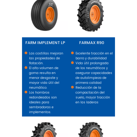
FARM IMPLEMENT LP
FARMAX R90
Las costillas mejoran
Excelente tracción en el
las propiedades de
barro y durabilidad
flotación.
Vida útil prolongada
El alto volumen de
de los neumáticos y
goma resulta en
asegurar capacidades
menor desgaste y
de autolimpieza de
mayor vida útil del
primera calidad
neumático.
Reducción de la
Los hombros
compactación del
redondeados son
suelo, mayor tracción
ideales para
en las laderas
sembradoras e
implementos.
FARMAX R90 R2
FARMAX R85 R2