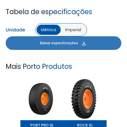
Tabela de especificações
Unidade
Métrica
Imperial
Baixar especificações
Mais Porto Produtos
PORT PRO SL
ROCK XL
PORT PRO SL
ROCK XL