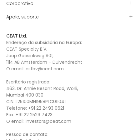
Corporativo
Apoio, suporte
CEAT Ltd.
Endereço da subsidiária na Europa:
CEAT Specialty B.V.
Joop Geesinkweg 901,
1114 AB Amsterdam – Duivendrecht
O email:
cstbv@ceat.com
Escritório registrado:
463, Dr. Annie Besant Road, Worli,
Mumbai 400 030
CIN: L25100MH1958PLC011041
Telefone:
+91 22 2493 0621
Fax:
+91 22 2529 7423
O email:
investors@ceat.com
Pessoa de contato: