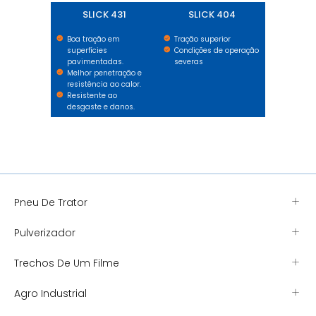
SLICK 431
SLICK 404
Boa tração em
Tração superior
superfícies
Condições de operação
pavimentadas.
severas
Melhor penetração e
resistência ao calor.
Resistente ao
desgaste e danos.
Pneu De Trator
Pulverizador
Trechos De Um Filme
Agro Industrial