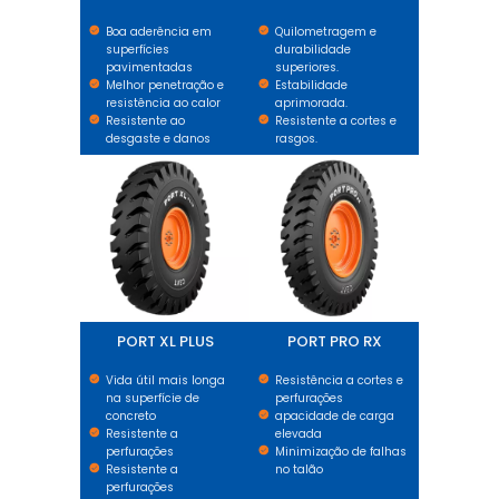
Boa aderência em
Quilometragem e
superfícies
durabilidade
pavimentadas
superiores.
Melhor penetração e
Estabilidade
resistência ao calor
aprimorada.
Resistente ao
Resistente a cortes e
desgaste e danos
rasgos.
PORT XL PLUS
PORT PRO RX
PORT XL PLUS
PORT PRO RX
Vida útil mais longa
Resistência a cortes e
na superfície de
perfurações
concreto
apacidade de carga
Resistente a
elevada
perfurações
Minimização de falhas
Resistente a
no talão
perfurações