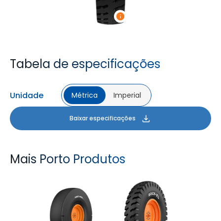
Tabela de especificações
Unidade
Métrica
Imperial
Baixar especificações
Mais Porto Produtos
PORT PRO SL
ROCK XL