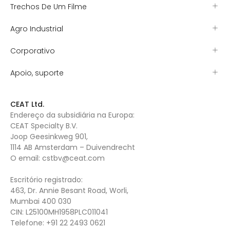
Trechos De Um Filme
Agro Industrial
Corporativo
Apoio, suporte
CEAT Ltd.
Endereço da subsidiária na Europa:
CEAT Specialty B.V.
Joop Geesinkweg 901,
1114 AB Amsterdam – Duivendrecht
O email:
cstbv@ceat.com
Escritório registrado:
463, Dr. Annie Besant Road, Worli,
Mumbai 400 030
CIN: L25100MH1958PLC011041
Telefone:
+91 22 2493 0621