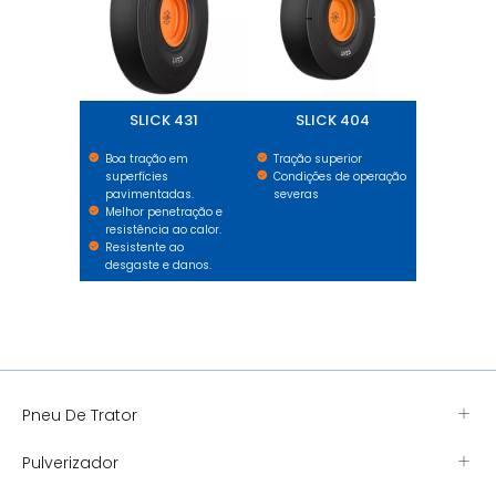
SLICK 431
SLICK 404
Boa tração em
Tração superior
superfícies
Condições de operação
pavimentadas.
severas
Melhor penetração e
resistência ao calor.
Resistente ao
desgaste e danos.
Pneu De Trator
Pulverizador