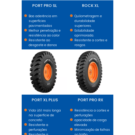
PORT PRO SL
ROCK XL
Boa aderência em
Quilometragem e
superfícies
durabilidade
pavimentadas
superiores.
Melhor penetração e
Estabilidade
resistência ao calor
aprimorada.
Resistente ao
Resistente a cortes e
desgaste e danos
rasgos.
PORT XL PLUS
PORT PRO RX
PORT XL PLUS
PORT PRO RX
Vida útil mais longa
Resistência a cortes e
na superfície de
perfurações
concreto
apacidade de carga
Resistente a
elevada
perfurações
Minimização de falhas
Resistente a
no talão