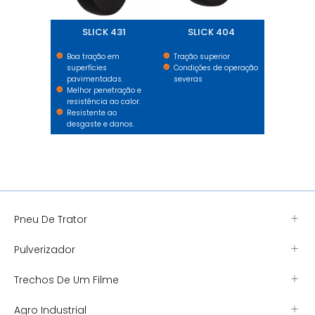
SLICK 431
SLICK 404
Boa tração em
Tração superior
superfícies
Condições de operação
pavimentadas.
severas
Melhor penetração e
resistência ao calor.
Resistente ao
desgaste e danos.
Pneu De Trator
Pulverizador
Trechos De Um Filme
Agro Industrial