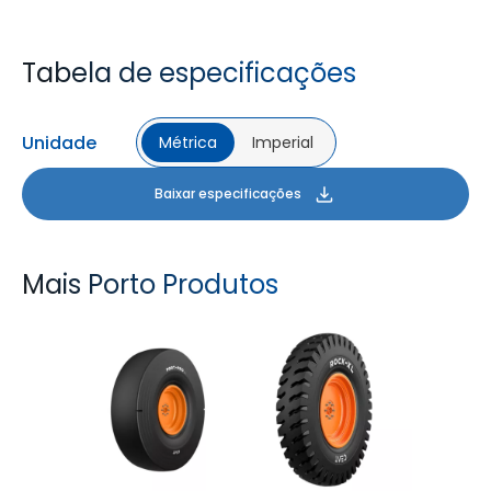
Tabela de especificações
Unidade
Métrica
Imperial
Baixar especificações
Mais Porto Produtos
PORT PRO SL
ROCK XL