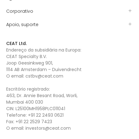
Corporativo
Apoio, suporte
CEAT Ltd.
Endereço da subsidiária na Europa:
CEAT Specialty B.V.
Joop Geesinkweg 901,
1114 AB Amsterdam – Duivendrecht
O email:
cstbv@ceat.com
Escritório registrado:
463, Dr. Annie Besant Road, Worli,
Mumbai 400 030
CIN: L25100MH1958PLC011041
Telefone:
+91 22 2493 0621
Fax:
+91 22 2529 7423
O email:
investors@ceat.com