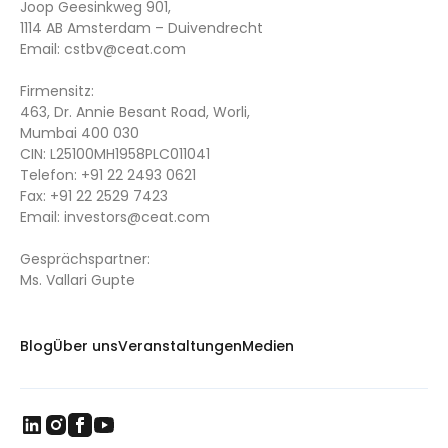
Joop Geesinkweg 901,
1114 AB Amsterdam – Duivendrecht
Email:
cstbv@ceat.com
Firmensitz:
463, Dr. Annie Besant Road, Worli,
Mumbai 400 030
CIN: L25100MH1958PLC011041
Telefon:
+91 22 2493 0621
Fax:
+91 22 2529 7423
Email:
investors@ceat.com
Gesprächspartner:
Ms. Vallari Gupte
Blog
Über uns
Veranstaltungen
Medien