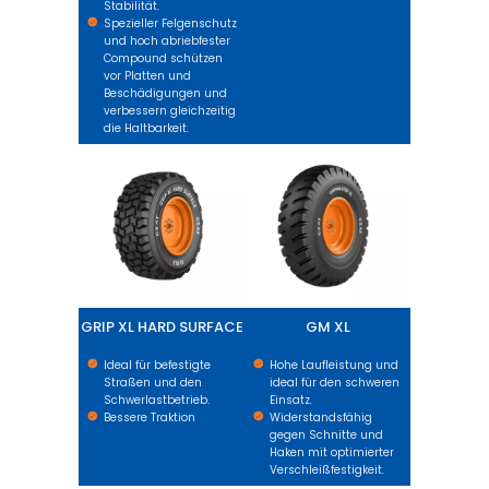
Stabilität.
Spezieller Felgenschutz
und hoch abriebfester
Compound schützen
vor Platten und
Beschädigungen und
verbessern gleichzeitig
die Haltbarkeit.
GRIP XL HARD SURFACE
GM XL
GRIP XL HARD SURFACE
GM XL
Ideal für befestigte
Hohe Laufleistung und
Straßen und den
ideal für den schweren
Schwerlastbetrieb.
Einsatz.
Bessere Traktion
Widerstandsfähig
gegen Schnitte und
Haken mit optimierter
Verschleißfestigkeit.