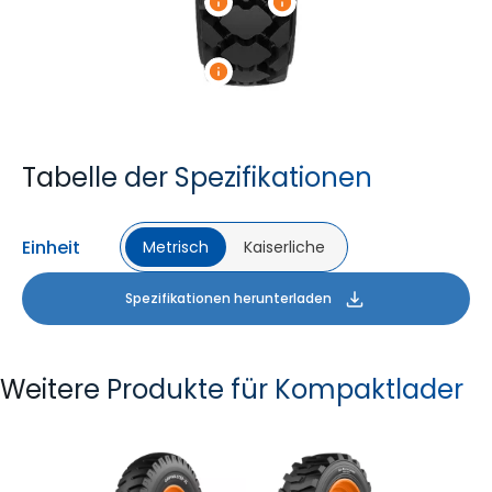
Tabelle der Spezifikationen
Einheit
Metrisch
Kaiserliche
Spezifikationen herunterladen
Weitere Produkte für Kompaktlader
GM XL
GM LOADER HD