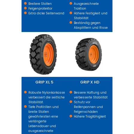
Breitere Stollen
Ausgezeichnete
Felgenprotektor
Traktion
Extra dicke Seitenwand
Höhere Festigkeit und
Stabilität
Beständig gegen
Absplittern und Risse
GRIP XL 5
GRIP X HD
GRIP XL 5
GRIP X HD
Robuste Nylonkarkasse
Bessere Haftung und
verbessert die seitliche
verbesserte Stabilität
Stabilität.
Schutz vor
Tiefe Profilrillen und
Reifenpannen und
breite Stollen
Felgenschäden
gewährleisten eine
Höhere Tragfähigkeit
verlängerte
Lebensdauer und
ausgezeichnete