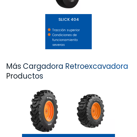
SLICK 404
Tracción superior
Condiciones de
funcionamiento
severas
Más Cargadora Retroexcavadora
Productos
TYROCK
TYROCK SUPER X3