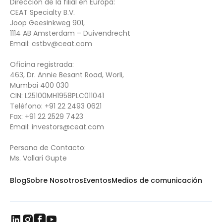
Dirección de la filial en Europa:
CEAT Specialty B.V.
Joop Geesinkweg 901,
1114 AB Amsterdam – Duivendrecht
Email:
cstbv@ceat.com
Oficina registrada:
463, Dr. Annie Besant Road, Worli,
Mumbai 400 030
CIN: L25100MH1958PLC011041
Teléfono:
+91 22 2493 0621
Fax:
+91 22 2529 7423
Email:
investors@ceat.com
Persona de Contacto:
Ms. Vallari Gupte
Blog
Sobre Nosotros
Eventos
Medios de comunicación