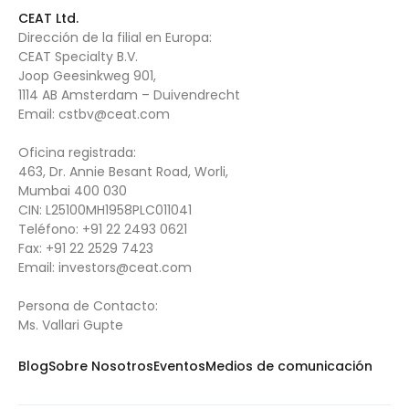
CEAT Ltd.
Dirección de la filial en Europa:
CEAT Specialty B.V.
Joop Geesinkweg 901,
1114 AB Amsterdam – Duivendrecht
Email:
cstbv@ceat.com
Oficina registrada:
463, Dr. Annie Besant Road, Worli,
Mumbai 400 030
CIN: L25100MH1958PLC011041
Teléfono:
+91 22 2493 0621
Fax:
+91 22 2529 7423
Email:
investors@ceat.com
Persona de Contacto:
Ms. Vallari Gupte
Blog
Sobre Nosotros
Eventos
Medios de comunicación