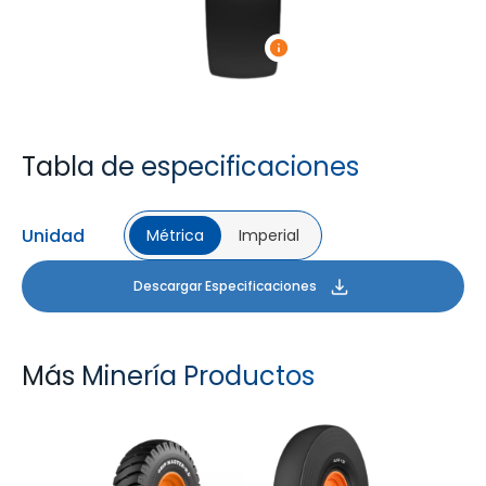
Tabla de especificaciones
Unidad
Métrica
Imperial
Descargar Especificaciones
Más Minería Productos
GRIP MASTER ND
SLICK 431