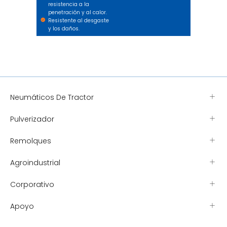
resistencia a la
penetración y al calor.
Resistente al desgaste
y los daños.
Neumáticos De Tractor
Pulverizador
Remolques
Agroindustrial
Corporativo
Apoyo