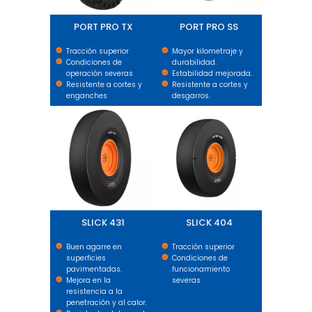
PORT PRO TX
PORT PRO SS
Tracción superior
Mayor kilometraje y
Condiciones de
durabilidad.
operación severas
Estabilidad mejorada.
Resistente a cortes y
Resistente a cortes y
enganches
desgarros.
SLICK 431
SLICK 404
SLICK 431
SLICK 404
Buen agarre en
Tracción superior
superficies
Condiciones de
pavimentadas.
funcionamiento
Mejora en la
severas
resistencia a la
penetración y al calor.