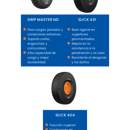
GRIP MASTER ND
SLICK 431
Para cargas pesadas y
Buen agarre en
condiciones extremas
superficies
Soporta cortes,
pavimentadas.
enganches y
Mejora en la
contusiones
resistencia a la
Alta capacidad de
penetración y al calor.
carga y mejor
Resistente al desgaste
durabilidad
y los daños.
SLICK 404
SLICK 404
Tracción superior
Condiciones de