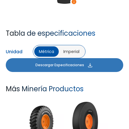
Tabla de especificaciones
Unidad
Métrica
Imperial
Descargar Especificaciones
Más Minería Productos
GRIP MASTER ND
SLICK 431