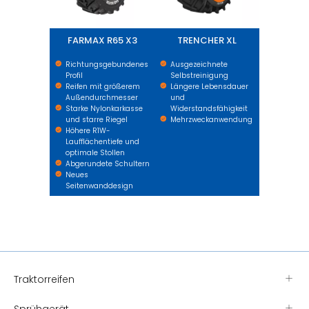
FARMAX R65 X3
TRENCHER XL
Richtungsgebundenes
Ausgezeichnete
Profil
Selbstreinigung
Reifen mit größerem
Längere Lebensdauer
Außendurchmesser
und
Starke Nylonkarkasse
Widerstandsfähigkeit
und starre Riegel
Mehrzweckanwendung
Höhere R1W-
Laufflächentiefe und
optimale Stollen
Abgerundete Schultern
Neues
Seitenwanddesign
Traktorreifen