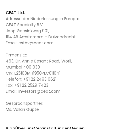
CEAT Ltd.
Adresse der Niederlassung in Europa:
CEAT Specialty B.V.
Joop Geesinkweg 901,
1114 AB Amsterdam – Duivendrecht
Email:
cstbv@ceat.com
Firmensitz:
463, Dr. Annie Besant Road, Worli,
Mumbai 400 030
CIN: L25100MH1958PLC011041
Telefon:
+91 22 2493 0621
Fax:
+91 22 2529 7423
Email:
investors@ceat.com
Gesprächspartner:
Ms. Vallari Gupte
Blog
Über uns
Veranstaltungen
Medien