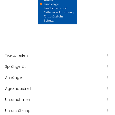
Traktion.
Langlebige
Laufflächen- und
Seitenwandmischung
für zusätzlichen
Schutz.
Traktorreifen
Sprühgerät
Anhänger
Agroindustriell
Unternehmen
Unterstützung