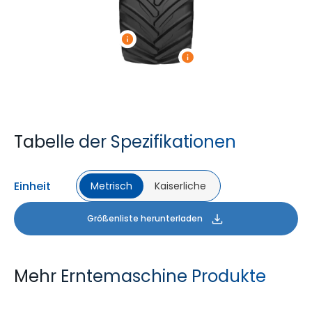
Tabelle der Spezifikationen
Einheit
Metrisch
Kaiserliche
Größenliste herunterladen
Mehr Erntemaschine Produkte
YIELDMAX 23 DEG
YIELDMAX IFLEX