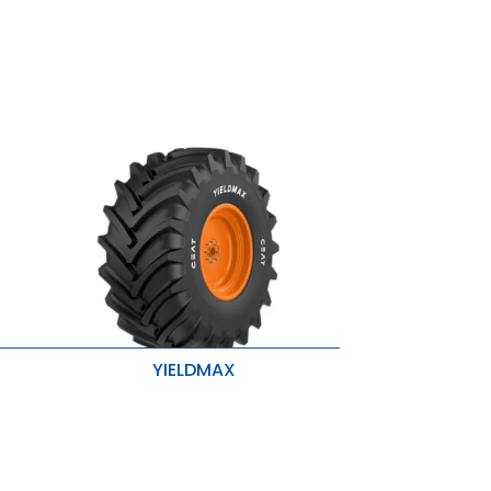
YIELDMAX
d
Stoppelfestigkeit
Höhere Traktion und bessere
Stabilität
Verbesserte Fahrbarkeit und
lus
Belastbarkeit