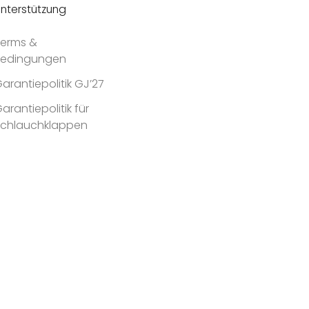
nterstützung
erms &
Bedingungen
arantiepolitik GJ’27
arantiepolitik für
Schlauchklappen