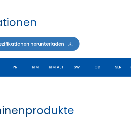
ationen
zifikationen herunterladen
PR
RIM
RIM ALT
SW
OD
SLR
hinenprodukte
YIELDMAX VFLEX