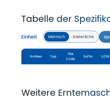
Tabelle der Spezifik
Einheit
Metrisch
Kaiserliche
Spe
TRA
Größen
Typ
Suffix
LI/SS
Code
Weitere Erntemasc
YIELDMAX 23 DEG
YIELDMAX IFLEX