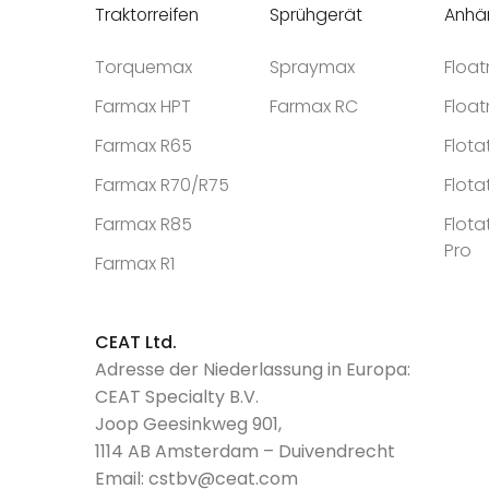
Traktorreifen
Sprühgerät
Anhä
Torquemax
Spraymax
Floa
Farmax HPT
Farmax RC
Floa
Farmax R65
Flota
Farmax R70/R75
Flota
Farmax R85
Flota
Pro
Farmax R1
CEAT Ltd.
Adresse der Niederlassung in Europa:
CEAT Specialty B.V.
Joop Geesinkweg 901,
1114 AB Amsterdam – Duivendrecht
Email:
cstbv@ceat.com