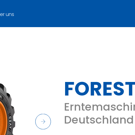
er uns
FOREST
Erntemaschin
Deutschland