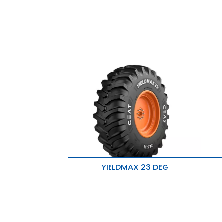
YIELDMAX 23 DEG
Außergewöhnliche Traktion und
A
Verschleißfestigkeit
V
Verbesserte Beinbasisstärke für
V
bessere Stabilität
b
Gère facilement des charges plus
G
lourdes
l