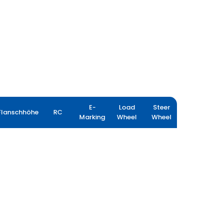
E-
Load
Steer
Flanschhöhe
RC
Marking
Wheel
Wheel
YIELDMAX