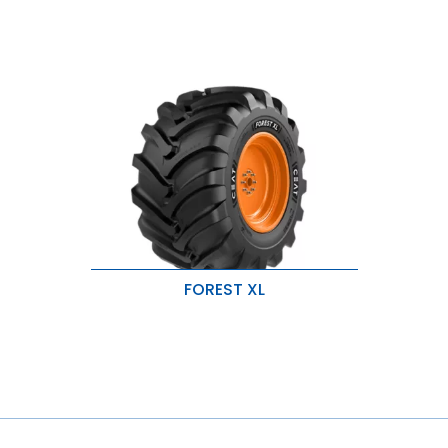
FOREST XL
Breites und robustes Stollen-Design
für hervorragende Traktion.
Langlebige Laufflächen- und
Seitenwandmischung für
zusätzlichen Schutz.