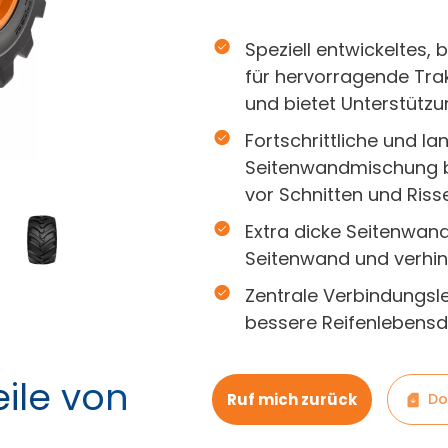
Speziell entwickeltes,
für hervorragende Trak
und bietet Unterstützun
Fortschrittliche und l
Seitenwandmischung bi
vor Schnitten und Riss
Extra dicke Seitenwand
Seitenwand und verhin
Zentrale Verbindungsle
bessere Reifenlebensd
ile von
Ruf mich zurück
Do