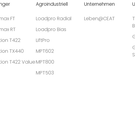
nger
Agroindustriell
Unternehmen
U
tmax FT
Loadpro Radial
Leben@CEAT
T
tmax RT
Loadpro Bias
G
tion T422
LiftPro
G
tion TX440
MPT602
tion T422 Value
MPT800
MPT503