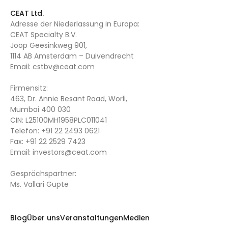
CEAT Ltd.
Adresse der Niederlassung in Europa:
CEAT Specialty B.V.
Joop Geesinkweg 901,
1114 AB Amsterdam – Duivendrecht
Email:
cstbv@ceat.com
Firmensitz:
463, Dr. Annie Besant Road, Worli,
Mumbai 400 030
CIN: L25100MH1958PLC011041
Telefon:
+91 22 2493 0621
Fax:
+91 22 2529 7423
Email:
investors@ceat.com
Gesprächspartner:
Ms. Vallari Gupte
Blog
Über uns
Veranstaltungen
Medien