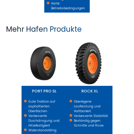
Harte
Betriebsbedingungen
Mehr Hafen Produkte
PORT PRO SL
ROCK XL
PORT PRO SL
ROCK XL
Gute Traktion auf
Überlegene
asphaltierten
Laufleistung und
Oberflächen
Haltbarkeit.
Verbesserte
Verbesserte Stabilität.
Durchdringung und
Beständig gegen
Hitzefestigkeit
Schnitte und Risse.
Widerstandsfähig