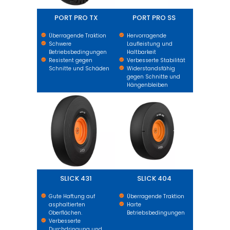
PORT PRO TX
PORT PRO SS
Überragende Traktion
Hervorragende
Schwere
Laufleistung und
Betriebsbedingungen
Haltbarkeit
Resistent gegen
Verbesserte Stabilität
Schnitte und Schäden
Widerstandsfähig
gegen Schnitte und
Hängenbleiben
SLICK 431
SLICK 404
SLICK 431
SLICK 404
Gute Haftung auf
Überragende Traktion
asphaltierten
Harte
Oberflächen.
Betriebsbedingungen
Verbesserte
Durchdringung und