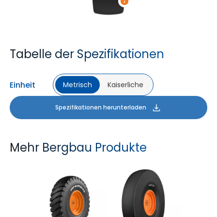
Tabelle der Spezifikationen
Einheit
Metrisch
Kaiserliche
Spezifikationen herunterladen
Mehr Bergbau Produkte
GRIP MASTER ND
SLICK 431