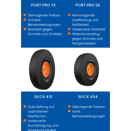
PORT PRO TX
PORT PRO SS
Überragende Traktion
Hervorragende
Schwere
Laufleistung und
Betriebsbedingungen
Haltbarkeit
Resistent gegen
Verbesserte Stabilität
Schnitte und Schäden
Widerstandsfähig
gegen Schnitte und
Hängenbleiben
SLICK 431
SLICK 404
SLICK 431
SLICK 404
Gute Haftung auf
Überragende Traktion
asphaltierten
Harte
Oberflächen.
Betriebsbedingungen
Verbesserte
Durchdringung und
Hitzebeständigkeit.