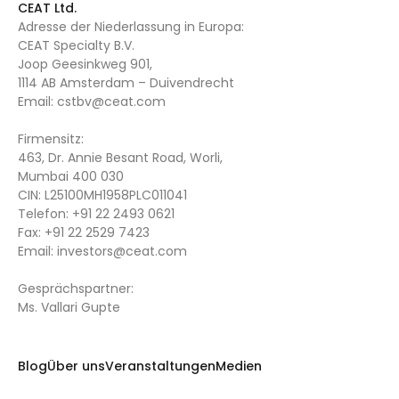
CEAT Ltd.
Adresse der Niederlassung in Europa:
CEAT Specialty B.V.
Joop Geesinkweg 901,
1114 AB Amsterdam – Duivendrecht
Email:
cstbv@ceat.com
Firmensitz:
463, Dr. Annie Besant Road, Worli,
Mumbai 400 030
CIN: L25100MH1958PLC011041
Telefon:
+91 22 2493 0621
Fax:
+91 22 2529 7423
Email:
investors@ceat.com
Gesprächspartner:
Ms. Vallari Gupte
Blog
Über uns
Veranstaltungen
Medien