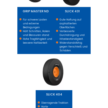
GRIP MASTER ND
SLICK 431
Für schwere Lasten
Gute Haftung auf
und extreme
asphaltierten
Bedingungen
Oberflächen.
Hält Schnitten, Haken
Verbesserte
und Blessuren stand
Durchdringung und
Hohe Tragfähigkeit und
Hitzebeständigkeit.
bessere Haltbarkeit
Widerstandsfähig
gegen Verschleiß und
Schäden.
SLICK 404
SLICK 404
Überragende Traktion
Harte