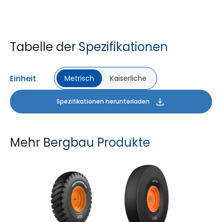
Tabelle der Spezifikationen
Einheit
Metrisch
Kaiserliche
Spezifikationen herunterladen
Mehr Bergbau Produkte
GRIP MASTER ND
SLICK 431