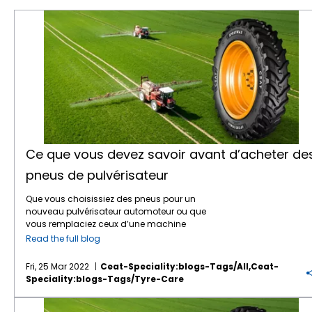
Ce que vous devez savoir avant d’acheter des pneus de pulvérisateur
Ce que vous devez savoir avant d’acheter de
pneus de pulvérisateur
Que vous choisissiez des pneus pour un
nouveau pulvérisateur automoteur ou que
vous remplaciez ceux d’une machine
existante, quelques points sont à prendre en
Read the full blog
compte avant de faire votre choix et de
passer commande.Avant de saisir « pneus
Fri, 25 Mar 2022
Ceat-Speciality:blogs-Tags/all,ceat-
pour pulvérisateur près de chez moi » ou «
Speciality:blogs-Tags/tyre-Care
pneus pour pulvérisateur à vendre » dans un
moteur de recherche pour commander en
Quel rôle jouent les pneus spéciaux de pulvérisateur dans l’agriculture ?
ligne, voici quelques conseils à suivre.