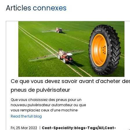
Articles connexes
Ce que vous devez savoir avant d’acheter des pneus de pulvérisateur
Ce que vous devez savoir avant d’acheter de
pneus de pulvérisateur
Que vous choisissiez des pneus pour un
nouveau pulvérisateur automoteur ou que
vous remplaciez ceux d’une machine
existante, quelques points sont à prendre en
Read the full blog
compte avant de faire votre choix et de
passer commande.Avant de saisir « pneus
Fri, 25 Mar 2022
Ceat-Speciality:blogs-Tags/all,ceat-