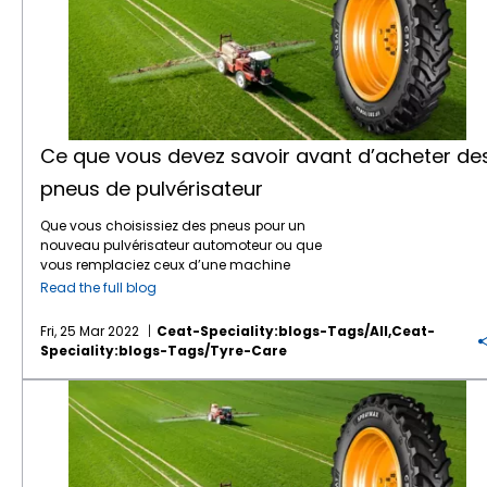
Ce que vous devez savoir avant d’acheter de
pneus de pulvérisateur
Que vous choisissiez des pneus pour un
nouveau pulvérisateur automoteur ou que
vous remplaciez ceux d’une machine
existante, quelques points sont à prendre en
Read the full blog
compte avant de faire votre choix et de
passer commande.Avant de saisir « pneus
Fri, 25 Mar 2022
Ceat-Speciality:blogs-Tags/all,ceat-
pour pulvérisateur près de chez moi » ou «
Speciality:blogs-Tags/tyre-Care
pneus pour pulvérisateur à vendre » dans un
moteur de recherche pour commander en
Quel rôle jouent les pneus spéciaux de pulvérisateur dans l’agriculture ?
ligne, voici quelques conseils à suivre.
Choisir des pneus spécialement conçus
pour les pulvérisateurs automoteurs Que
vous optiez pour des pneus standard, de
flottaison ou pour les cultures en rang pour