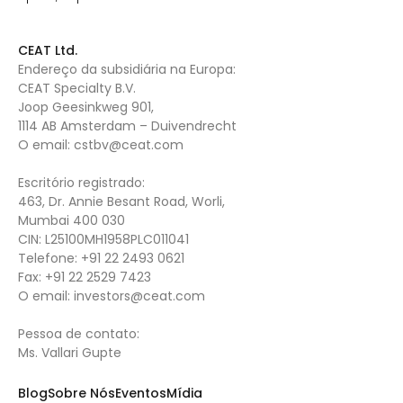
CEAT Ltd.
Endereço da subsidiária na Europa:
CEAT Specialty B.V.
Joop Geesinkweg 901,
1114 AB Amsterdam – Duivendrecht
O email:
cstbv@ceat.com
Escritório registrado:
463, Dr. Annie Besant Road, Worli,
Mumbai 400 030
CIN: L25100MH1958PLC011041
Telefone:
+91 22 2493 0621
Fax:
+91 22 2529 7423
O email:
investors@ceat.com
Pessoa de contato:
Ms. Vallari Gupte
Blog
Sobre Nós
Eventos
Mídia