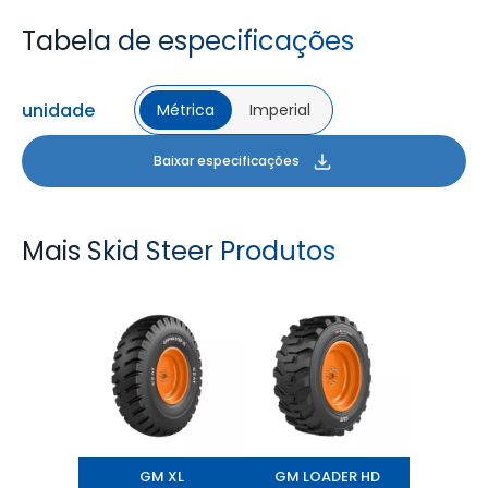
Tabela de especificações
unidade
Métrica
Imperial
Baixar especificações
Mais Skid Steer Produtos
GM XL
GM LOADER HD
GM XL
GM LOADER HD