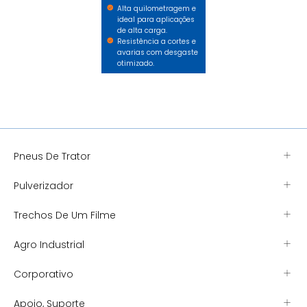
Alta quilometragem e
ideal para aplicações
de alta carga.
Resistência a cortes e
avarias com desgaste
otimizado.
Pneus De Trator
Pulverizador
Trechos De Um Filme
Agro Industrial
Corporativo
Apoio, Suporte