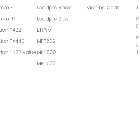
tmax FT
Loadpro Radial
Vida na Ceat
T
tmax RT
Loadpro Bias
P
F
tion T422
LiftPro
P
tion TX440
MPT602
d
tion T422 Value
MPT800
MPT503