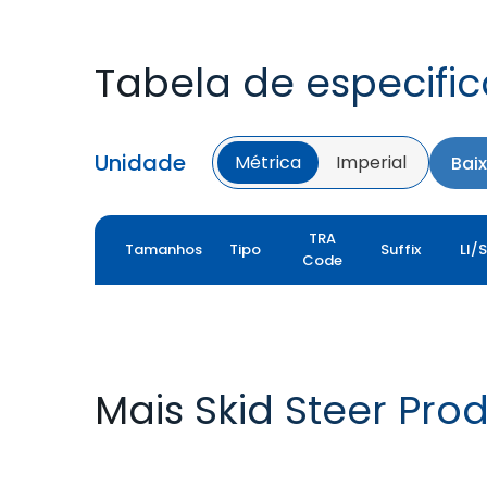
Tabela de especifi
Unidade
Métrica
Imperial
Bai
TRA
Tamanhos
Tipo
Suffix
LI/
Code
Mais Skid Steer Pro
GM XL
GM LOADER HD