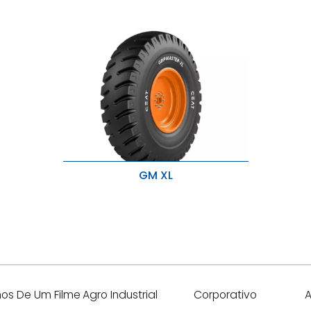
GM XL
Alta quilometragem e ideal para
aplicações de alta carga.
Resistência a cortes e avarias com
desgaste otimizado.
hos De Um Filme
Agro Industrial
Corporativo
A