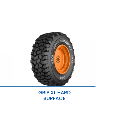
GRIP XL HARD
SURFACE
Ideal para superfícies
pavimentadas e serviços pesados.
Melhor tração