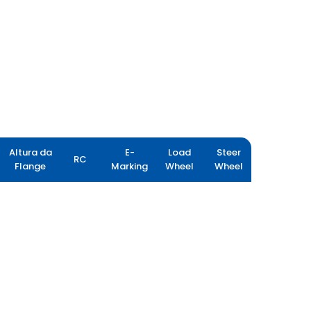
Altura da
E-
Load
Steer
RC
Flange
Marking
Wheel
Wheel
GRIP MASTER EX