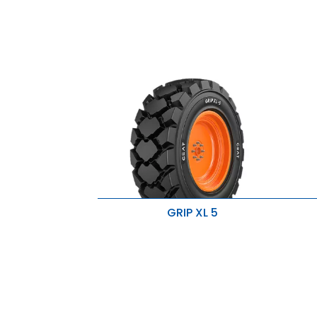
GRIP XL 5
Carcaça de nylon resistente
M
melhora a estabilidade lateral.
e
Sulcos profundos e cravos largos
P
garantem uma vida útil
r
prolongada e excelente
M
estabilidade.
Protetor de aro especial e composto
altamente resistente ao desgaste
protegem contra furos e danos,
além de melhorar a durabilidade.