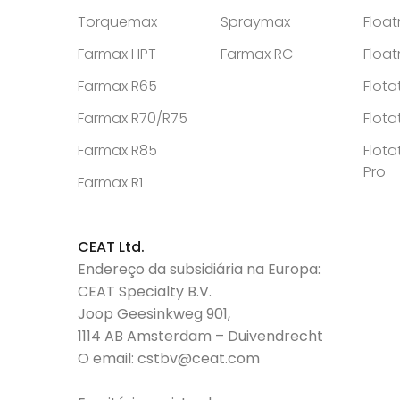
Torquemax
Spraymax
Floa
Farmax HPT
Farmax RC
Floa
Farmax R65
Flota
Farmax R70/R75
Flota
Farmax R85
Flota
Pro
Farmax R1
CEAT Ltd.
Endereço da subsidiária na Europa:
CEAT Specialty B.V.
Joop Geesinkweg 901,
1114 AB Amsterdam – Duivendrecht
O email:
cstbv@ceat.com