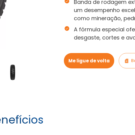
Banda de rodagem ext
um desempenho excele
como mineração, pedr
A fórmula especial of
desgaste, cortes e ava
Me ligue de volta
B
nefícios