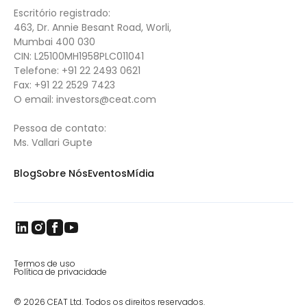
Escritório registrado:
463, Dr. Annie Besant Road, Worli,
Mumbai 400 030
CIN: L25100MH1958PLC011041
Telefone:
+91 22 2493 0621
Fax:
+91 22 2529 7423
O email:
investors@ceat.com
Pessoa de contato:
Ms. Vallari Gupte
Blog
Sobre Nós
Eventos
Mídia
Termos de uso
Política de privacidade
© 2026 CEAT Ltd. Todos os direitos reservados.