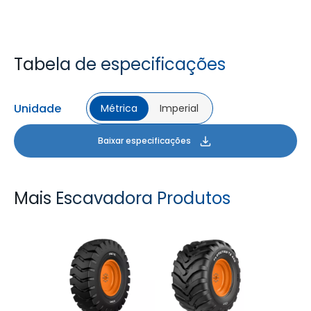
Tabela de especificações
Unidade
Métrica
Imperial
Baixar especificações
Mais Escavadora Produtos
TRAC XL
FLOTATION TX440