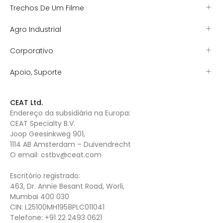
Trechos De Um Filme
Agro Industrial
Corporativo
Apoio, Suporte
CEAT Ltd.
Endereço da subsidiária na Europa:
CEAT Specialty B.V.
Joop Geesinkweg 901,
1114 AB Amsterdam – Duivendrecht
O email:
cstbv@ceat.com
Escritório registrado:
463, Dr. Annie Besant Road, Worli,
Mumbai 400 030
CIN: L25100MH1958PLC011041
Telefone:
+91 22 2493 0621