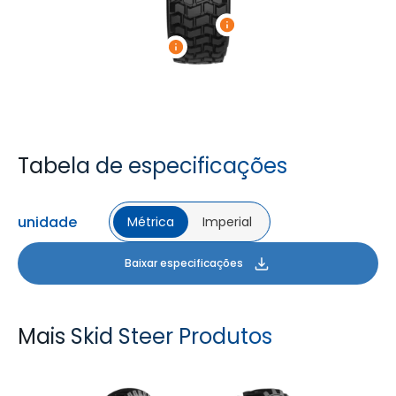
Tabela de especificações
unidade
Métrica
Imperial
Baixar especificações
Mais Skid Steer Produtos
GM XL
GM LOADER HD