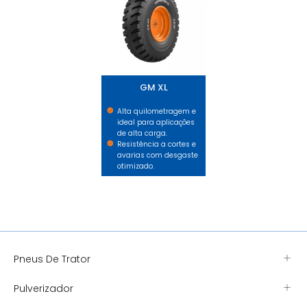
GM XL
Alta quilometragem e
ideal para aplicações
de alta carga.
Resistência a cortes e
avarias com desgaste
otimizado.
Pneus De Trator
Pulverizador