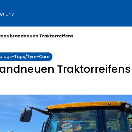
er uns
eines brandneuen Traktorreifens
y:blogs-Tags/tyre-Care
brandneuen Traktorreifens