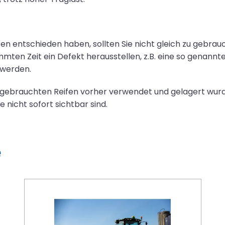
eifen entschieden haben, sollten Sie nicht gleich zu gebr
immten Zeit ein Defekt herausstellen, z.B. eine so genann
werden.
 gebrauchten Reifen vorher verwendet und gelagert wurd
nicht sofort sichtbar sind.
e
Precision Farming zu kompliziert? So steigst du ein, wenn Technik eigentlich nicht dein Ding ist