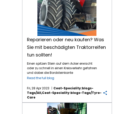
Reparieren oder neu kaufen? Was
Sie mit beschädigten Traktorreifen
tun sollten!
Einen spitzen Stein auf dem Acker erwischt
oder zu schnell in einen Kreisverkehr gefahren
und dabei die Bordsteinkante
mitgenommen. Zu einer Beschädigung am
Read the full blog
Traktorreifen kann es sehr schnell kommen.
Dabei spielt vor allem die
richtige Wartung
Fri, 28 Apr 2023
Ceat-Speciality:blogs-
von Traktorreifen
eine große Rolle, um
Tags/all,ceat-Speciality:blogs-Tags/tyre-
Beschädigungen schnellstmöglich zu
Care
erkennen und vorzubeugen. Bemerken Sie die
den Schaden, stellt sich nun die Frage ob
Traktor neu oder gebraucht? Wer wie kaufen sollte.
direkt ein neuer Reifen notwendig ist oder der
vorhandene repariert werden kann. Eines