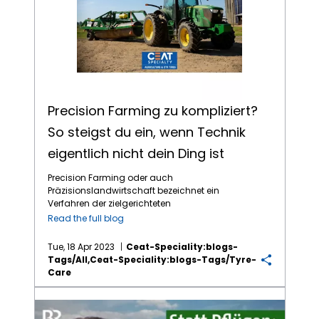
Precision Farming zu kompliziert?
So steigst du ein, wenn Technik
eigentlich nicht dein Ding ist
Precision Farming oder auch
Präzisionslandwirtschaft bezeichnet ein
Verfahren der zielgerichteten
Bewirtschaftung landwirtschaftlicher
Read the full blog
Nutzflächen. Hierbei geht es also grob
gesagt darum, dass Ressourcen geschont
Tue, 18 Apr 2023
Ceat-Speciality:blogs-
werden und nur der Teil vom Boden genutzt
Tags/all,ceat-Speciality:blogs-Tags/tyre-
wird, der auch ertragsfähig ist. Durch
Care
Sensoren, Satellitentechnik und
Datenanalysen werden beim Precision
Weniger Dünger, mehr Ertrag: Fünf Wege, Ihren Ertrag kostenlos zu steigern!
Farming landwirtschaftliche Flächen effizient
und standortgerecht bewirtschaftet. Die