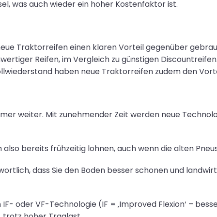
l, was auch wieder ein hoher Kostenfaktor ist.
ue Traktorreifen einen klaren Vorteil gegenüber gebra
wertiger Reifen, im Vergleich zu günstigen Discountreifen
llwiederstand haben neue Traktorreifen zudem den Vorte
immer weiter. Mit zunehmender Zeit werden neue Technolo
ch also bereits frühzeitig lohnen, auch wenn die alten Pne
twortlich, dass Sie den Boden besser schonen und landw
 IF- oder VF-Technologie (IF = ‚Improved Flexion‘ – bess
trotz hoher Traglast.