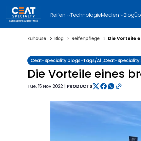
Reifen
Technologie
Medien
Blog
Üb
Zuhause
Blog
Reifenpflege
Die Vorteile 
Ceat-Speciality:blogs-Tags/all,ceat-Specialit
Die Vorteile eines 
Tue, 15 Nov 2022 |
PRODUCTS