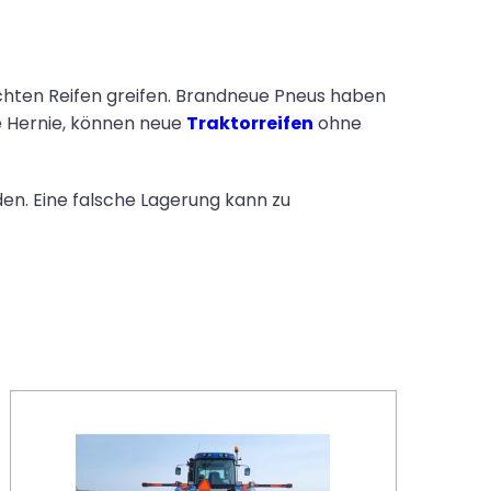
auchten Reifen greifen. Brandneue Pneus haben
te Hernie, können neue
Traktorreifen
ohne
en. Eine falsche Lagerung kann zu
Landtechnik warten: 5 Tipps wie du deine Technik in einem top Zustand erhältst!