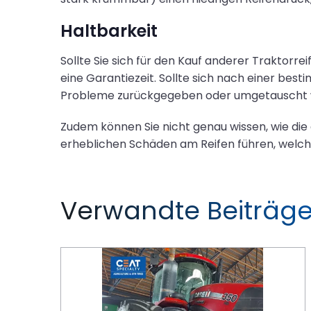
Haltbarkeit
Sollte Sie sich für den Kauf anderer Traktorr
eine Garantiezeit. Sollte sich nach einer best
Probleme zurückgegeben oder umgetauscht 
Zudem können Sie nicht genau wissen, wie die
erheblichen Schäden am Reifen führen, welche 
Verwandte Beiträg
Reparieren oder neu kaufen? Was Sie mit beschädigten Traktorreifen tun sollten!