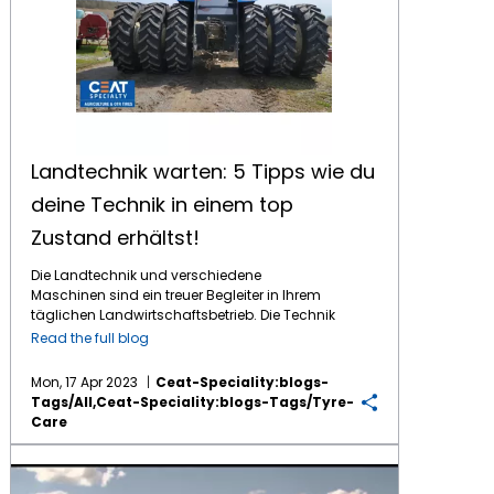
Landtechnik warten: 5 Tipps wie du
deine Technik in einem top
Zustand erhältst!
Die Landtechnik und verschiedene
Maschinen sind ein treuer Begleiter in Ihrem
täglichen Landwirtschaftsbetrieb. Die Technik
gehört nicht selten zu den teuersten
Read the full blog
Anschaffungen und unterliegt einer
ständigen großen Belastung. Umso
Mon, 17 Apr 2023
Ceat-Speciality:blogs-
wichtiger ist es die regelmäßige Wartung
Tags/all,ceat-Speciality:blogs-Tags/tyre-
und Pflege nicht zu vernachlässigen.
Care
Schließlich möchten Sie nicht eines Tages
auf Ihre Technik wegen nachlässiger
Wie CEAT’s Farmax HPT Reifen Landwirten helfen, Ernteerträge zu steigern
Wartung verzichten müssen. In der Saison
kann jede Stunde, welche Sie nicht voll