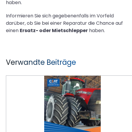
haben.
Informieren Sie sich gegebenenfalls im Vorfeld
darüber, ob Sie bei einer Reparatur die Chance auf
einen
Ersatz- oder Mietschlepper
haben.
Verwandte Beiträge
Reparieren oder neu kaufen? Was Sie mit beschädigten Traktorreifen tun sollten!