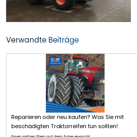
Verwandte Beiträge
Reparieren oder neu kaufen? Was Sie mit beschädigten Traktorreifen tun sollten!
Reparieren oder neu kaufen? Was Sie mit
beschädigten Traktorreifen tun sollten!
Einen spitzen Stein auf dem Acker erwischt