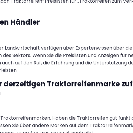
nach Traktorreifen-Preislisten für „Traktorreifen zum Ver
ren Händler
er Landwirtschaft verfügen über Expertenwissen über die 
es Sektors. Wenn Sie die Preislisten und Anzeigen für ne
 auch auf den Ruf, die Erfahrung und die Unterstützung des
leisten.
rer derzeitigen Traktorreifenmarke zu
n
n Traktorreifenmarken. Haben die Traktorreifen gut funkti
issen Sie über andere Marken auf dem Traktorreifenmarkt
 immer, zu prüfen, was es sonst noch gibt.