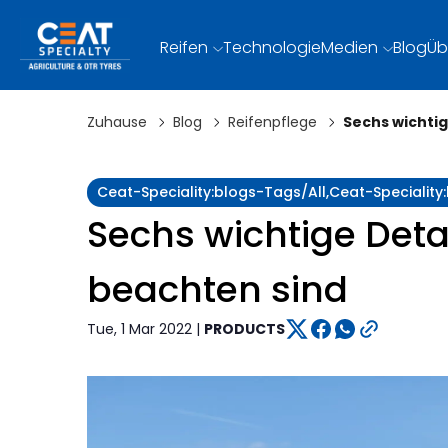
Reifen
Technologie
Medien
Blog
Üb
Zuhause
Blog
Reifenpflege
Sechs wichtig
Ceat-Speciality:blogs-Tags/all,ceat-Specialit
Sechs wichtige Detai
beachten sind
Tue, 1 Mar 2022 |
PRODUCTS