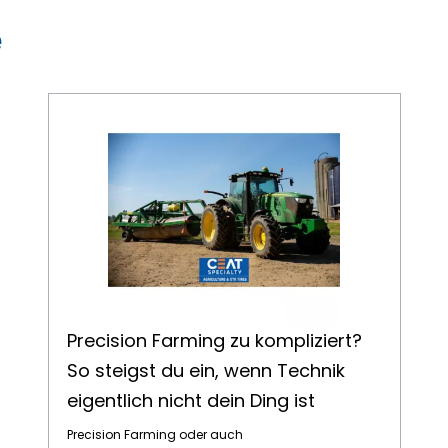
e
Precision Farming zu kompliziert? So steigst du ein, wenn Technik eigentlich nicht dein Ding ist
Precision Farming zu kompliziert?
So steigst du ein, wenn Technik
eigentlich nicht dein Ding ist
Precision Farming oder auch