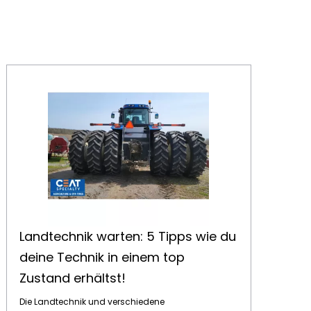
Landtechnik warten: 5 Tipps wie du deine Technik in einem top Zustand erhältst!
Landtechnik warten: 5 Tipps wie du
deine Technik in einem top
Zustand erhältst!
Die Landtechnik und verschiedene