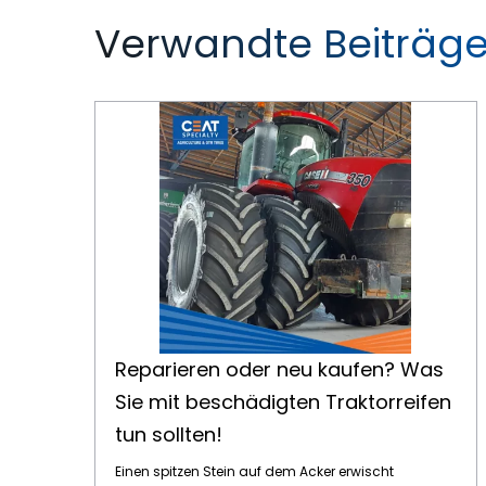
Verwandte Beiträg
Reparieren oder neu kaufen? Was Sie mit beschädigten Traktorreifen tun sollten!
Reparieren oder neu kaufen? Was
Sie mit beschädigten Traktorreifen
tun sollten!
Einen spitzen Stein auf dem Acker erwischt