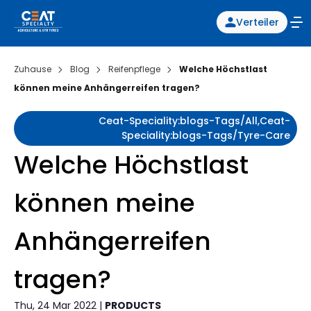
Verteiler
Zuhause
Blog
Reifenpflege
Welche Höchstlast
können meine Anhängerreifen tragen?
Ceat-Speciality:blogs-Tags/all,ceat-
Speciality:blogs-Tags/tyre-Care
Welche Höchstlast
können meine
Anhängerreifen
tragen?
Thu, 24 Mar 2022 |
PRODUCTS